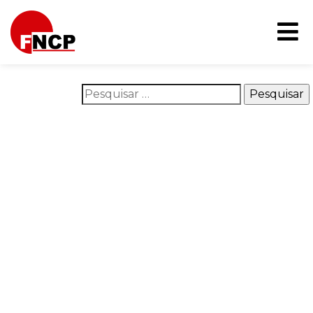
Nothing Found
It seems we can’t find what you’re looking for. Perhaps
searching can help.
Pesquisar por:
O que é o FNCP
Áreas de atuação
Na mídia
Campanhas
Publicações