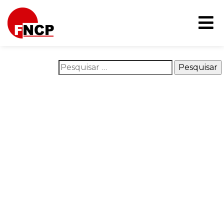
Nothing Found
It seems we can’t find what you’re looking for. Perhaps
searching can help.
Pesquisar por:
O que é o FNCP
Áreas de atuação
Na mídia
Campanhas
Publicações