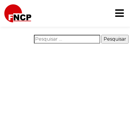
Nothing Found
It seems we can’t find what you’re looking for. Perhaps
searching can help.
Pesquisar por:
O que é o FNCP
Áreas de atuação
Na mídia
Campanhas
Publicações