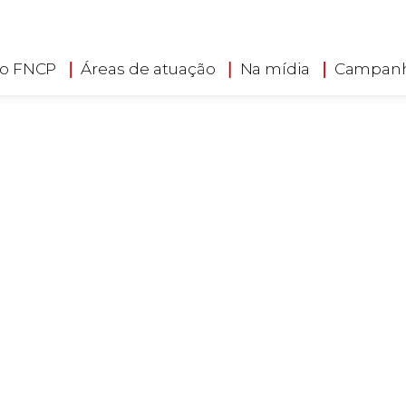
searching can help.
 o FNCP
Áreas de atuação
Na mídia
Campan