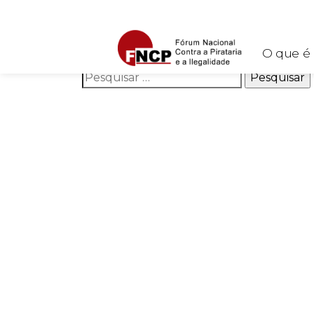
Nothing Found
It seems we can’t find what you’re looking for. Perhaps 
O que é
Pesquisar por: