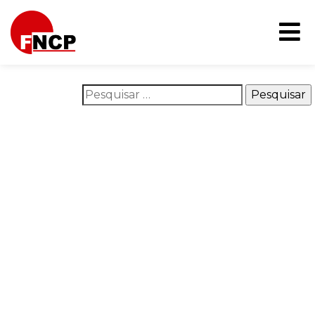
Nothing Found
It seems we can’t find what you’re looking for. Perhaps
searching can help.
Pesquisar por:
O que é o FNCP
Áreas de atuação
Na mídia
Campanhas
Publicações