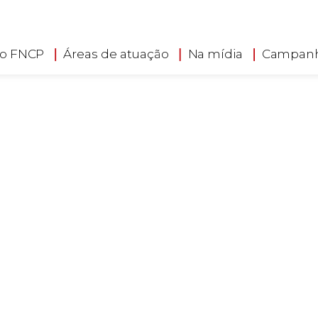
searching can help.
 o FNCP
Áreas de atuação
Na mídia
Campan