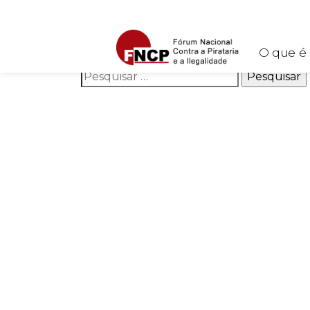
Nothing Found
It seems we can’t find what you’re looking for. Perhaps 
O que é
Pesquisar por: