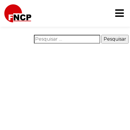
Nothing Found
It seems we can’t find what you’re looking for. Perhaps
searching can help.
Pesquisar por:
O que é o FNCP
Áreas de atuação
Na mídia
Campanhas
Publicações