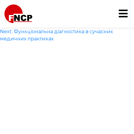
Navegação de Post
Previous:
Casino non AAMS con licenza MGA: guida
completa
Next:
Функціональна діагностика в сучасних
медичних практиках
O que é o FNCP
Áreas de atuação
Na mídia
Campanhas
Publicações