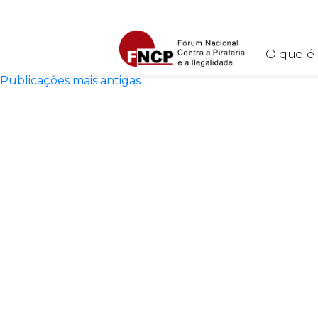
Autor:
sorocabacom
Navegação por posts
O que é
Publicações mais antigas