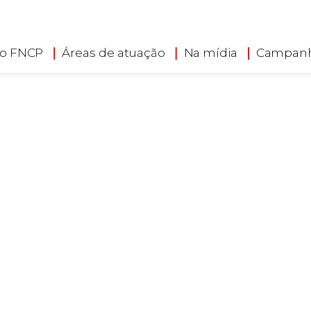
searching can help.
 o FNCP
Áreas de atuação
Na mídia
Campan