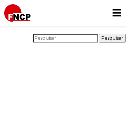
Nothing Found
It seems we can’t find what you’re looking for. Perhaps
searching can help.
Pesquisar por:
O que é o FNCP
Áreas de atuação
Na mídia
Campanhas
Publicações